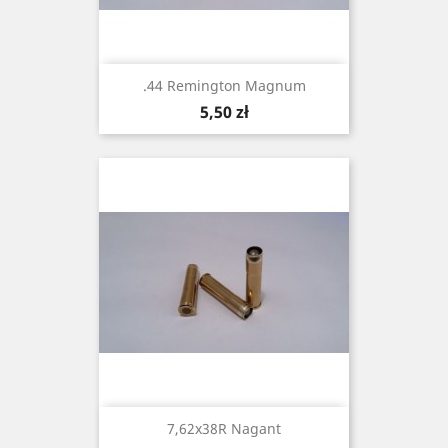
.44 Remington Magnum
Cena
5,50 zł
7,62x38R Nagant