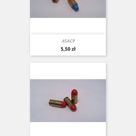
.45ACP
Cena
5,50 zł