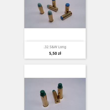
.32 S&W Long
Cena
5,50 zł