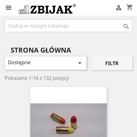
shopping_cart



STRONA GŁÓWNA
Dostępne

FILTR
Pokazano 1-16 z 132 pozycji