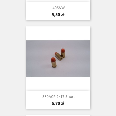
.40S&W
Cena
5,50 zł
.380ACP 9x17 Short
Cena
5,70 zł