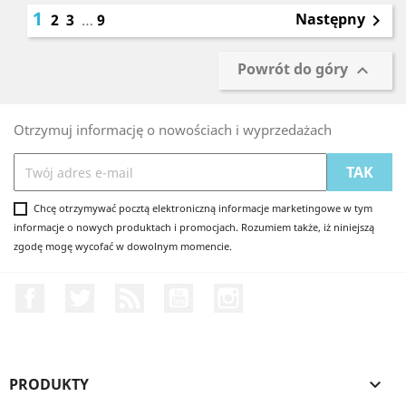
1
Następny
2
3
…
9

Powrót do góry

Otrzymuj informację o nowościach i wyprzedażach
Chcę otrzymywać pocztą elektroniczną informacje marketingowe w tym
informacje o nowych produktach i promocjach. Rozumiem także, iż niniejszą
zgodę mogę wycofać w dowolnym momencie.
Facebook
Twitter
Rss
YouTube
Instagram
PRODUKTY
