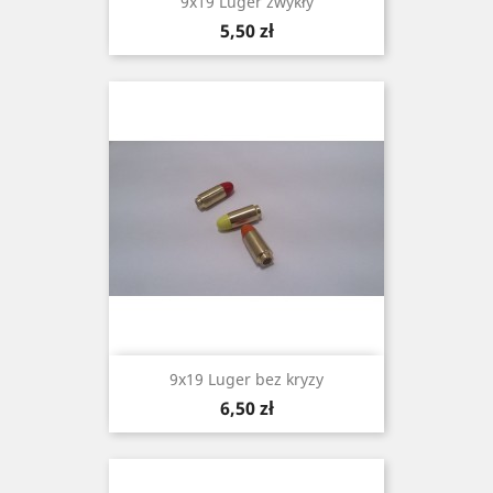
9x19 Luger zwykły
Cena
5,50 zł
9x19 Luger bez kryzy
Cena
6,50 zł