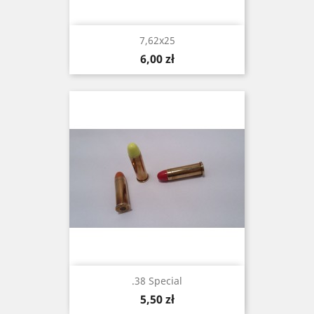
7,62x25
Cena
6,00 zł
.38 Special
Cena
5,50 zł