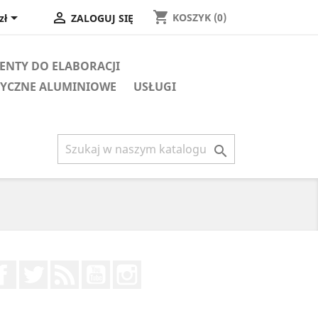
shopping_cart


KOSZYK
(0)
zł
ZALOGUJ SIĘ
NTY DO ELABORACJI
TYCZNE ALUMINIOWE
USŁUGI

Facebook
Twitter
Rss
YouTube
Instagram