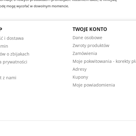
odę mogę wycofać w dowolnym momencie.
P
TWOJE KONTO
Dane osobowe
ść i dostawa
Zwroty produktów
amin
Zamówienia
łów o zbijakach
Moje pokwitowania - korekty pł
ka prywatności
Adresy
Kupony
t z nami
Moje powiadomienia