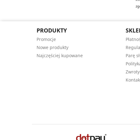
zg
PRODUKTY
SKLE
Promocje
Płatno
Nowe produkty
Regul
Najczęściej kupowane
Parę s
Polity
Zwroty
Kontak