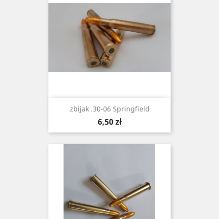
zbijak .30-06 Springfield
Cena
6,50 zł