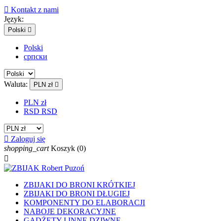

Kontakt z nami
Język:
Polski

Polski
српски
Waluta:
PLN zł

PLN zł
RSD RSD

Zaloguj się
shopping_cart
Koszyk
(0)

ZBIJAKI DO BRONI KRÓTKIEJ
ZBIJAKI DO BRONI DŁUGIEJ
KOMPONENTY DO ELABORACJI
NABOJE DEKORACYJNE
GADŻETY I INNE DZIWNE